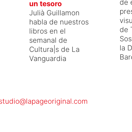
de 
un tesoro
pre
Julià Guillamon
vis
habla de nuestros
de 
libros en el
Sos
semanal de
la 
Cultura|s de La
Bar
Vanguardia
studio@lapageoriginal.com