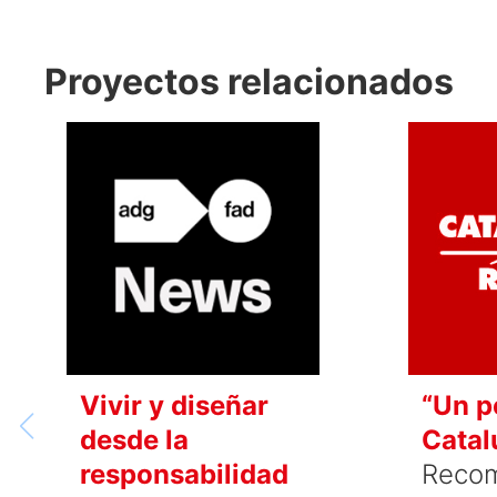
Proyectos relacionados
Vivir y diseñar
“Un p
desde la
Catal
responsabilidad
Reco