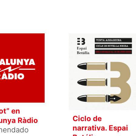
ot” en
Ciclo de
unya Ràdio
narrativa. Espai
mendado