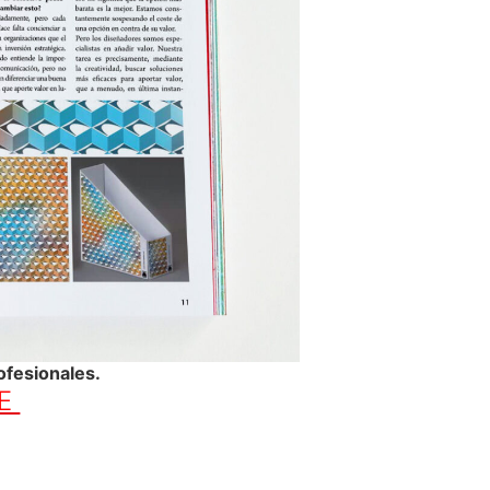
ofesionales
.
GE