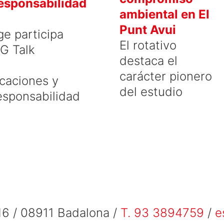
esponsabilidad
ambiental en El
Punt Avui
ge participa
El rotativo
G Talk
destaca el
carácter pionero
icaciones y
del estudio
esponsabilidad
6 / 08911 Badalona /
T. 93 3894759
/
e