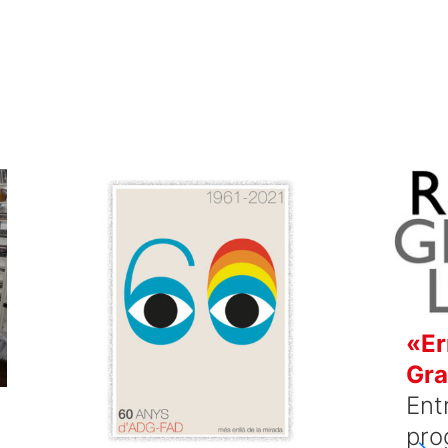
«Er
Gra
Ent
pro