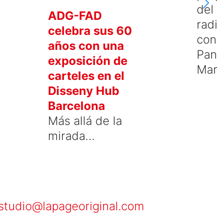
del
ADG-FAD
rad
celebra sus 60
con
años con una
Pan
exposición de
Mar
carteles en el
Disseny Hub
Barcelona
Más allá de la
mirada…
studio@lapageoriginal.com