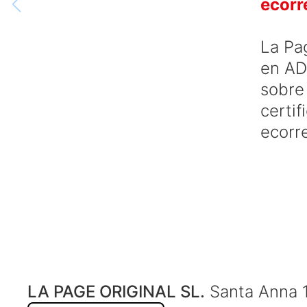
ecorr
La Pa
en AD
sobre
certif
ecorr
LA PAGE ORIGINAL SL.
Santa Anna 1