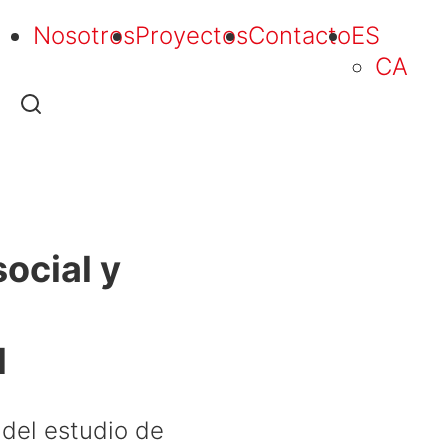
Nosotros
Proyectos
Contacto
ES
CA
social y
l
 del estudio de