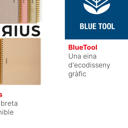
BlueTool
Una eina
d'ecodisseny
gràfic
s
ibreta
nible