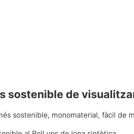
sostenible de visualitza
més sostenible, monomaterial, fàcil de m
tenible
al Roll
ups
de lona sintètica.