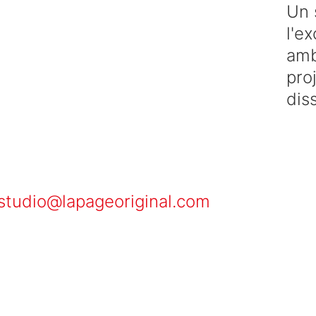
Un 
l'ex
amb
pro
dis
studio@lapageoriginal.com