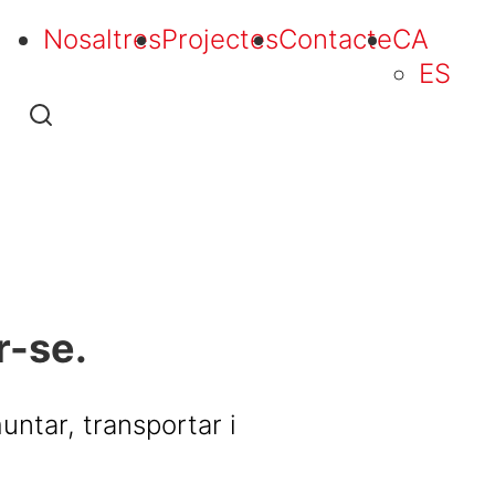
Nosaltres
Projectes
Contacte
CA
ES
r-se.
untar, transportar i