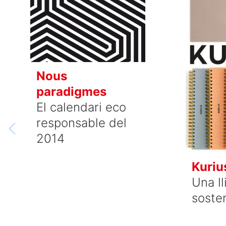
Nous
paradigmes
El calendari eco
responsable del
2014
Kuriu
Una ll
soste