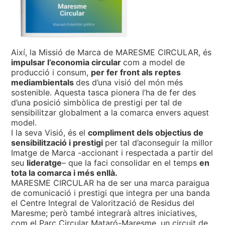
Així, la Missió de Marca de MARESME CIRCULAR, és
impulsar l’economia circular
com a model de
producció i consum,
per fer front als reptes
mediambientals
des d’una visió del món més
sostenible. Aquesta tasca pionera l’ha de fer des
d’una posició simbòlica de prestigi per tal de
sensibilitzar globalment a la comarca envers aquest
model.
I la seva Visió, és el
compliment dels objectius de
sensibilització i prestigi
per tal d’aconseguir la millor
Imatge de Marca -accionant i respectada a partir del
seu
lideratge
– que la faci consolidar en el temps
en
tota la comarca i més enllà.
MARESME CIRCULAR ha de ser una marca paraigua
de comunicació i prestigi que integra per una banda
el Centre Integral de Valorització de Residus del
Maresme; però també integrarà altres iniciatives,
com el Parc Circular Mataró-Maresme, un circuit de