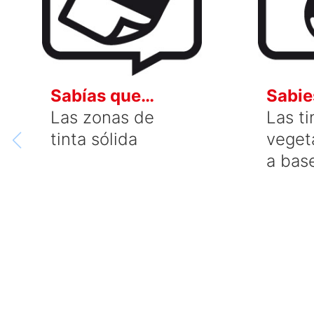
Sabías que…
Sabie
Las zonas de
Las ti
tinta sólida
vegeta
a bas