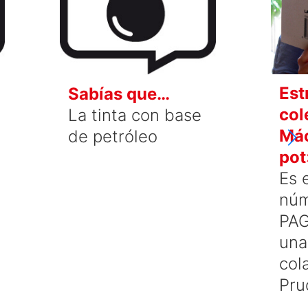
Est
Sabías que…
col
La tinta con base
Mác
de petróleo
pot
Es 
núm
PAG
una
col
Pru