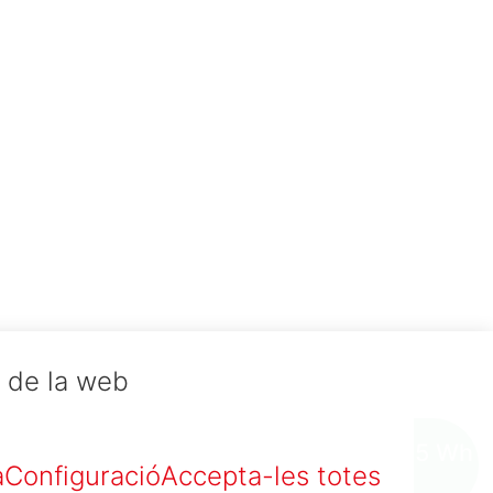
a de la web
0.005 Wh
a
Configuració
Accepta-les totes