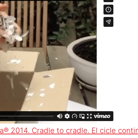
® 2014. Cradle to cradle. El cicle cont