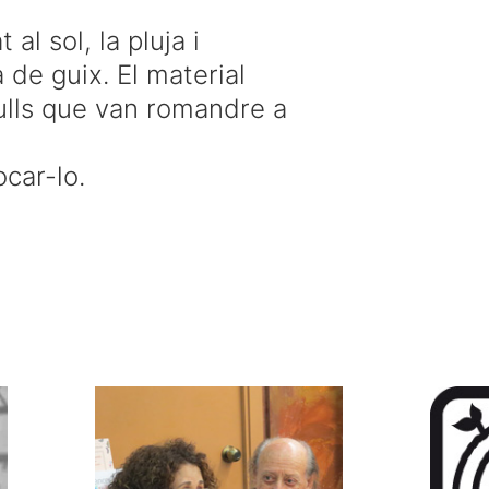
t al sol
, la pluja
i
a
de guix
.
El material
ulls
que van romandre
a
ocar-lo.