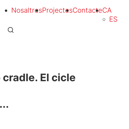
Nosaltres
Projectes
Contacte
CA
ES
cradle. El cicle
..