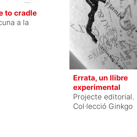
e to cradle
cuna a la
Errata, un llibre
experimental
Projecte editorial.
Col
·
lecció Ginkgo