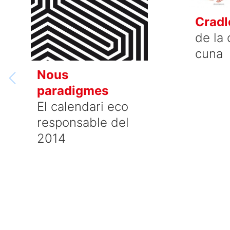
Cradl
de la 
cuna
Nous
paradigmes
El calendari eco
responsable del
2014