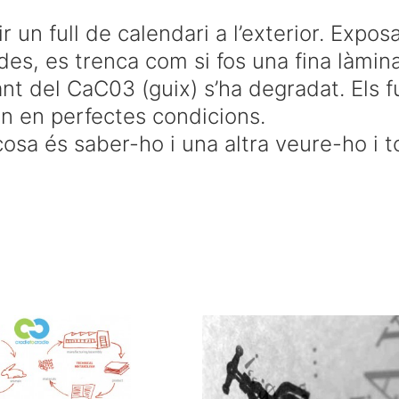
ir
un full de
calendari
a l’exterior.
Exposa
ades
,
es trenca
com
si
fos una
fina
làmin
gant
del
CaC03
(
guix) s’ha
degradat
.
Els f
an
en perfectes
condicions.
cosa
és
saber-ho i
una altra
veure-ho
i
t