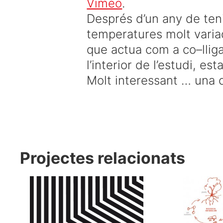
Vimeo
.
Després
d’un
any de ten
temperatures
molt
vari
que actua
com a co
–
lli
l’interior
de l’estudi,
est
Molt
interessant
…
una 
Projectes relacionats