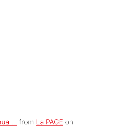
inua …
from
La PAGE
on